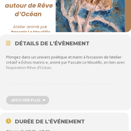
DÉTAILS DE L'ÉVÈNEMENT
Plongez dans un univers poétique et marin à l’occasion de l’atelier
créatif
«
Échos marins
»
, animé par Pascale Le Mouëllic, en lien avec
l’exposition Rêve d’Océan.
Un moment de création et d’imaginaire autour de la mer, des
formes et des matières, pour petits et grands artistes en herbe
AFFICHER PLUS
Nombre de places limité – réservation conseillée
DURÉE DE L'ÉVÉNEMENT
À partir de 8 ans / Gratuit