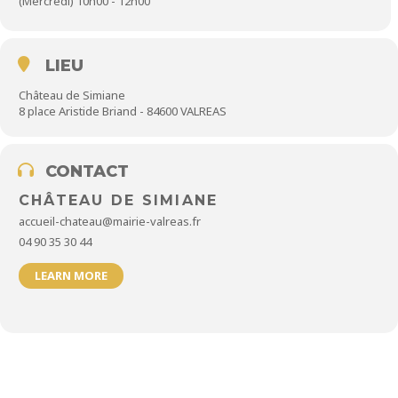
(Mercredi) 10h00 - 12h00
Venez créer, expérimenter et laisser parler votre créativité !
LIEU
Château de Simiane
8 place Aristide Briand - 84600 VALREAS
CONTACT
CHÂTEAU DE SIMIANE
accueil-chateau@mairie-valreas.fr
04 90 35 30 44
LEARN MORE