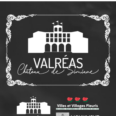
HORAIRES DE VISITE :
Janvier, février, mars, octobre, novembre, décembre
:
mercredi et samedi de 10h à 12h et de 14h à 16h30, mardi, jeudi et
vendredi de 14h à 16h30.
Avril, mai, juin, septembre :
mercredi, vendredi et samedi de 10h
à 12h et de 14h à 17h, mardi et jeudi de 14h à 17h.
Juillet, août :
tous les jours, de 10h à 12h30 et de 14h30 à 18h.