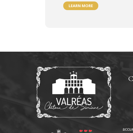
LEARN MORE
HORAIRES DE VISITE :
Janvier, février, mars, octobre,
16h30.
accu