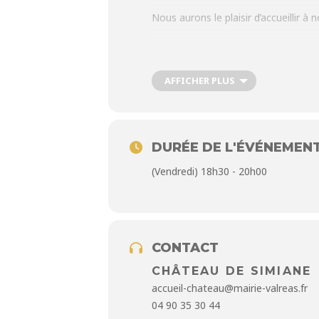
Nous aurons le plaisir d’accueillir 
Née à Saint-Pétersbourg et proche
d’indépendance et d’accomplissement 
AFFICHER PLUS
sa vie une véritable œuvre d’art.
DURÉE DE L'ÉVÉNEMEN
Réservation conseillée : ellesenca
(Vendredi) 18h30 - 20h00
Un chapeau sera mis à disposition po
CONTACT
CHÂTEAU DE SIMIANE
accueil-chateau@mairie-valreas.fr
04 90 35 30 44