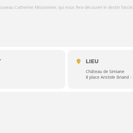
à nouveau Catherine Missionnier, qui nous fera découvrir le destin fas
 de Freud, Lou Salomé a mené une existence hors du commun, marqué
personnel. Femme de lettres, intellectuelle brillante et figure incon
T
LIEU
racteres@gmail.com
Château de Simiane
8 place Aristide Briand
ur soutenir les actions de l’association.