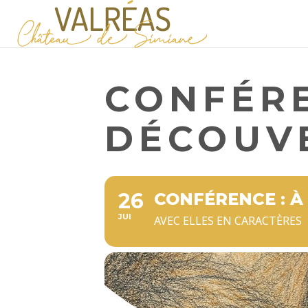
CONFÉRE
DÉCOUV
26
CONFÉRENCE : À
JUI
AVEC ELLES EN CARACTÈRES