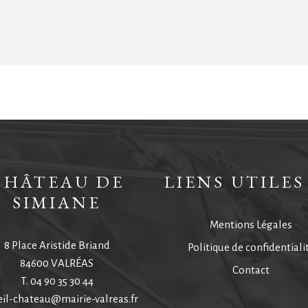
CHÂTEAU DE
LIENS UTILES
SIMIANE
Mentions Légales
8 Place Aristide Briand
Politique de confidentiali
84600 VALRÉAS
 novembre, décembre :
mercredi et samedi de 10h à 12h et de 14h à 
Contact
T.
04 90 35 30 44
eil-chateau@mairie-valreas.fr