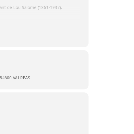
cinant de Lou Salomé (1861-1937).
e par une quête constante de liberté,
tournable de son époque, elle a fait de
 - 84600 VALREAS