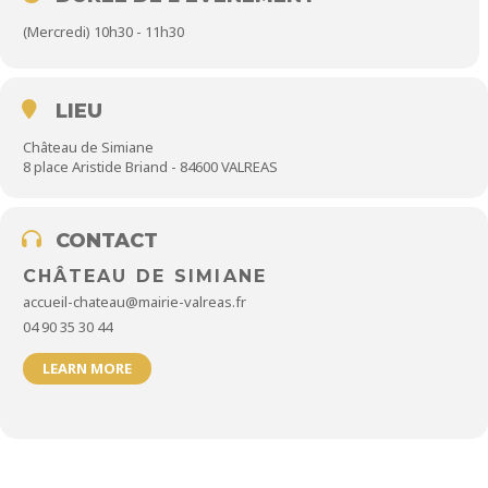
capitale autrement grâce à une sélection d’œuvres emblématiques.
(Mercredi) 10h30 - 11h30
Gratuit, sans réservation (sauf pour les groupes à partir de 5
personnes)
LIEU
Château de Simiane
8 place Aristide Briand - 84600 VALREAS
CONTACT
CHÂTEAU DE SIMIANE
accueil-chateau@mairie-valreas.fr
04 90 35 30 44
LEARN MORE