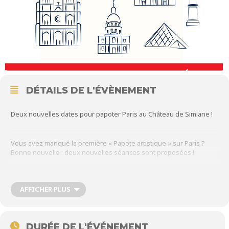
DÉTAILS DE L'ÉVÈNEMENT
Deux nouvelles dates pour papoter Paris au Château de Simiane !
Vous avez manqué la première « Papote artistique » sur Paris ?
Bonne nouvelle : deux nouvelles séances sont proposées !
Mercredi 18 juin à 10h30
AFFICHER PLUS
Rejoignez-nous pour une balade artistique à travers l’évolution de
Paris : entre « histoire, mouvement et évasion », découvrez la
DURÉE DE L'ÉVÉNEMENT