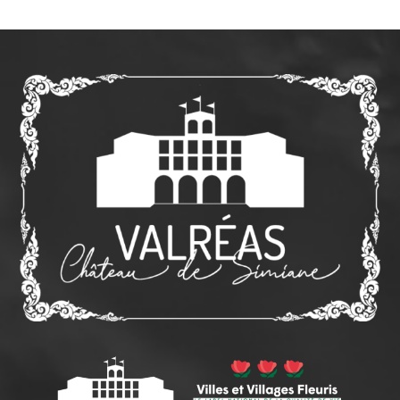
HORAIRES DE VISITE :
Janvier, février, mars, octobre, novembre, décembre
:
mercredi et samedi de 10h à 12h et de 14h à 16h30, mardi, jeudi et
vendredi de 14h à 16h30.
Avril, mai, juin, septembre :
mercredi, vendredi et samedi de 10h
à 12h et de 14h à 17h, mardi et jeudi de 14h à 17h.
Juillet, août :
tous les jours, de 10h à 12h30 et de 14h30 à 18h.